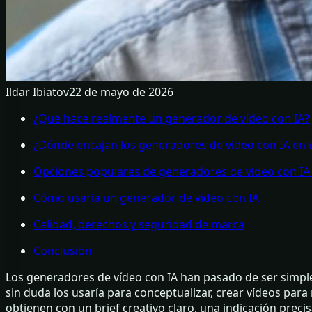
Ildar Ibiatov
22 de mayo de 2026
¿Qué hace realmente un generador de vídeo con IA?
¿Dónde encajan los generadores de vídeo con IA en un
Opciones populares de generadores de vídeo con I
Cómo usaría un generador de vídeo con IA
Calidad, derechos y seguridad de marca
Conclusión
Los generadores de vídeo con IA han pasado de ser simpl
sin duda los usaría para conceptualizar, crear vídeos para
obtienen con un brief creativo claro, una indicación preci