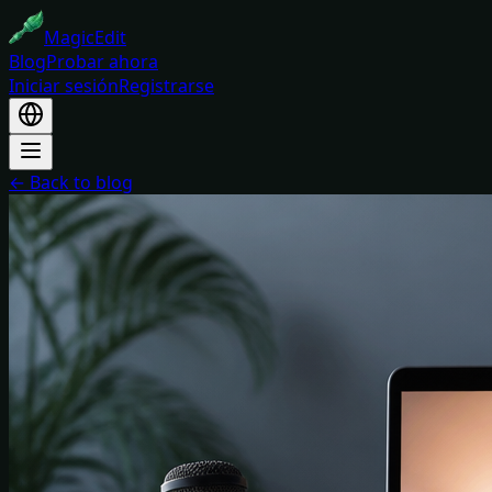
MagicEdit
Blog
Probar ahora
Iniciar sesión
Registrarse
← Back to blog