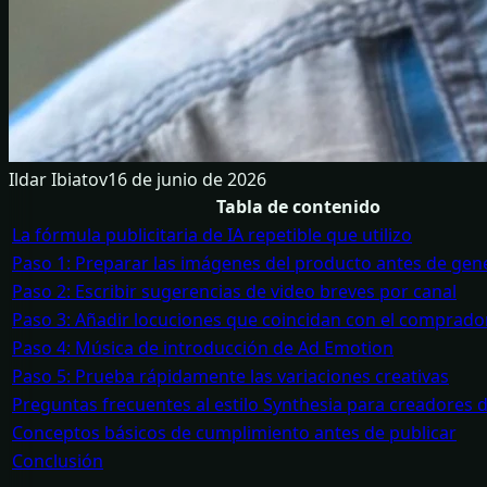
Ildar Ibiatov
16 de junio de 2026
Tabla de contenido
La fórmula publicitaria de IA repetible que utilizo
Paso 1: Preparar las imágenes del producto antes de gene
Paso 2: Escribir sugerencias de video breves por canal
Paso 3: Añadir locuciones que coincidan con el comprado
Paso 4: Música de introducción de Ad Emotion
Paso 5: Prueba rápidamente las variaciones creativas
Preguntas frecuentes al estilo Synthesia para creadores 
Conceptos básicos de cumplimiento antes de publicar
Conclusión