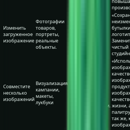
повыш
произво
«Сохра
Фотографии
Что должно
неизме
Изменить
товаров,
оставаться
бутылки
загруженное
портреты,
неизменным, а
логотип
изображение
реальные
что должно
Заменит
объекты.
измениться?
чистый
студийн
«Испол
изображ
качеств
Роль каждого
изобра
Визуализация
Совместите
изображения,
продукт
кампании,
несколько
иерархия,
изображ
макеты,
изображений
правила
качеств
лукбуки
согласованности.
жизни, 
палитру
так же, 
изображ