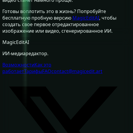
Готовы воплотить это в жизнь? Попробуйте
бесплатную пробную версию
MagicEditAI
, чтобы
создать свое первое отредактированное
изображение или видео, сгенерированное ИИ.
MagicEditAI
ИИ-медиаредактор.
Возможности
Как это
работает
Тарифы
FAQ
contact@magicedit.art