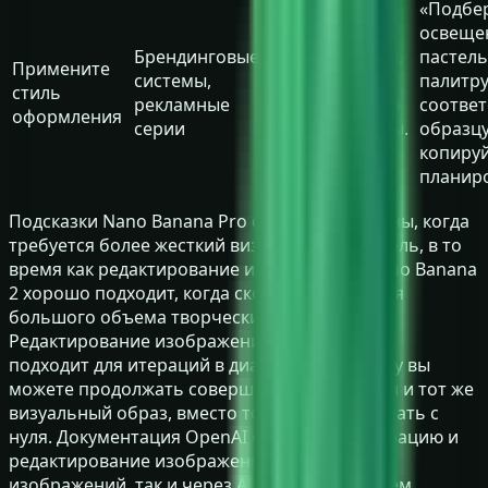
«Подбе
освеще
Брендинговые
Источник стиля,
пастел
Примените
системы,
границы,
палитру
стиль
рекламные
безопасные для
соотве
оформления
серии
бренда пределы.
образцу
копируй
планиро
Подсказки Nano Banana Pro особенно полезны, когда
требуется более жесткий визуальный контроль, в то
время как редактирование изображений Nano Banana
2 хорошо подходит, когда скорость важна для
большого объема творческих тестов.
Редактирование изображений в GPT хорошо
подходит для итераций в диалогах, поскольку вы
можете продолжать совершенствовать один и тот же
визуальный образ, вместо того чтобы начинать с
нуля. Документация OpenAI описывает генерацию и
редактирование изображений как через API
изображений, так и через API ответов, причем