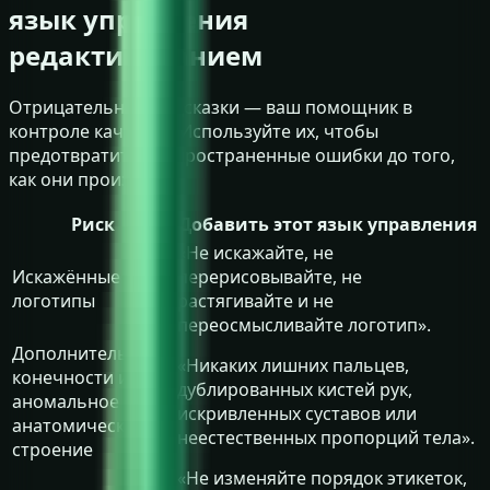
язык управления
редактированием
Отрицательные подсказки — ваш помощник в
контроле качества. Используйте их, чтобы
предотвратить распространенные ошибки до того,
как они произойдут.
Риск
Добавить этот язык управления
«Не искажайте, не
Искажённые
перерисовывайте, не
логотипы
растягивайте и не
переосмысливайте логотип».
Дополнительные
«Никаких лишних пальцев,
конечности или
дублированных кистей рук,
аномальное
искривленных суставов или
анатомическое
неестественных пропорций тела».
строение
«Не изменяйте порядок этикеток,