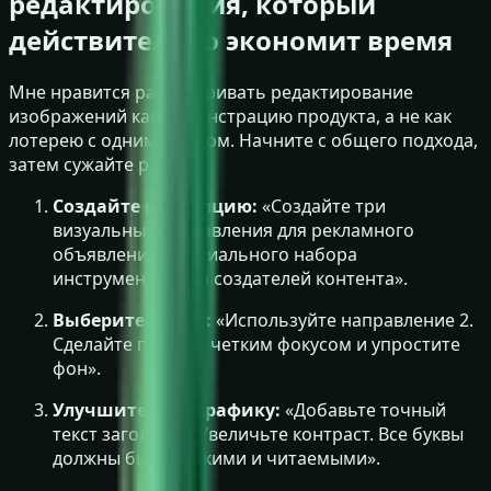
редактирования, который
действительно экономит время
Мне нравится рассматривать редактирование
изображений как демонстрацию продукта, а не как
лотерею с одним шансом. Начните с общего подхода,
затем сужайте рамки.
Создайте концепцию:
«Создайте три
визуальных направления для рекламного
объявления премиального набора
инструментов для создателей контента».
Выберите макет:
«Используйте направление 2.
Сделайте продукт четким фокусом и упростите
фон».
Улучшите типографику:
«Добавьте точный
текст заголовка. Увеличьте контраст. Все буквы
должны быть четкими и читаемыми».