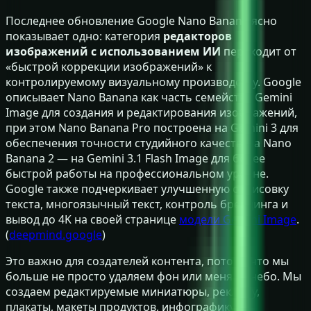
Последнее обновление Google Nano Banana ясно
показывает одно: категория
редакторов
изображений с использованием ИИ
переходит от
«быстрой коррекции изображений» к
контролируемому визуальному производству. Google
описывает Nano Banana как часть семейства Gemini
Image для создания и редактирования изображений,
при этом Nano Banana Pro построена на Gemini 3 для
обеспечения точности студийного качества, а Nano
Banana 2 — на Gemini 3.1 Flash Image для более
быстрой работы на профессиональном уровне.
Google также подчеркивает улучшенную отрисовку
текста, многоязычный текст, контроль брендинга и
вывод до 4K на своей странице
модели Gemini Image
.
(
deepmind.google
)
Это важно для создателей контента, потому что мы
больше не просто удаляем фон или меняем небо. Мы
создаем редактируемые миниатюры, рекламу,
плакаты, макеты продуктов, инфографику и