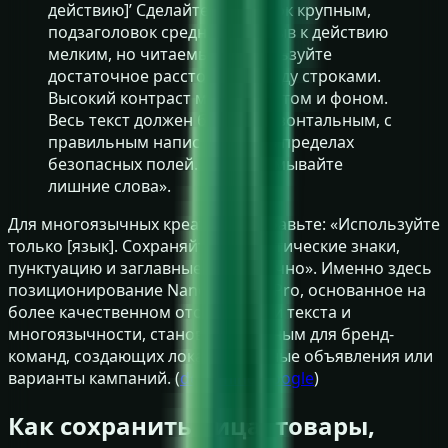
действию]’ Сделайте заголовок крупным,
подзаголовок средним, призыв к действию
мелким, но читаемым. Используйте
достаточное расстояние между строками.
Высокий контраст между текстом и фоном.
Весь текст должен быть горизонтальным, с
правильным написанием и в пределах
безопасных полей. Не придумывайте
лишние слова».
Для многоязычных креативов добавьте: «Используйте
только [язык]. Сохраняйте диакритические знаки,
пунктуацию и заглавные буквы точно». Именно здесь
позиционирование Nano Banana Pro, основанное на
более качественном отображении текста и
многоязычности, становится ценным для бренд-
команд, создающих локализованные объявления или
варианты кампаний. (
deepmind.google
)
Как сохранить лица, товары,