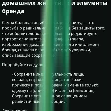
домашних животных и элементы
бренда
Самая большая ошибка, которую я вижу, — это
просьба о радикальной обработке без защиты того,
что действительно важно. Если вы редактируете
портрет основателя, фотографию товара,
изображение домашнего животного или элемент
бренда, сначала используйте формулировки,
описывающие сохранение.
Попробуйте следующее:
«Сохраните индивидуальность лица,
возраст, выражение лица, тон кожи,
прическу и позу человека. Измените только
одежду на [описание] и фон на [описание].
Сохраните естественное освещение и
реалистичные пропорции».
Для товаров: