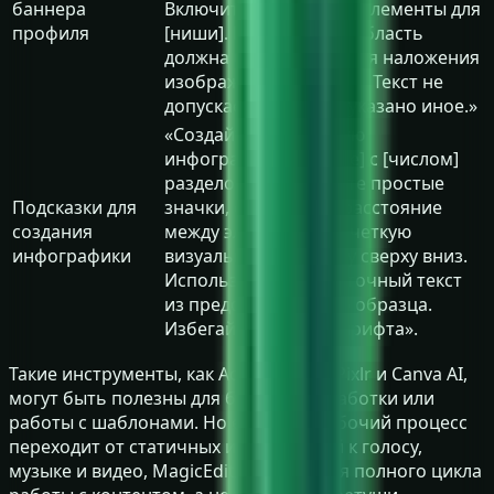
баннера
Включите визуальные элементы для
профиля
[ниши]. Центральная область
должна быть чистой для наложения
изображения профиля. Текст не
допускается, если не указано иное.»
«Создайте лаконичную
инфографику по [теме] с [числом]
разделов. Используйте простые
Подсказки для
значки, одинаковое расстояние
создания
между элементами и четкую
инфографики
визуальную структуру сверху вниз.
Используйте только точный текст
из предоставленного образца.
Избегайте мелкого шрифта».
Такие инструменты, как Adobe Firefly, Pixlr и Canva AI,
могут быть полезны для быстрой обработки или
работы с шаблонами. Но если ваш рабочий процесс
переходит от статичных изображений к голосу,
музыке и видео, MagicEditAI создан для полного цикла