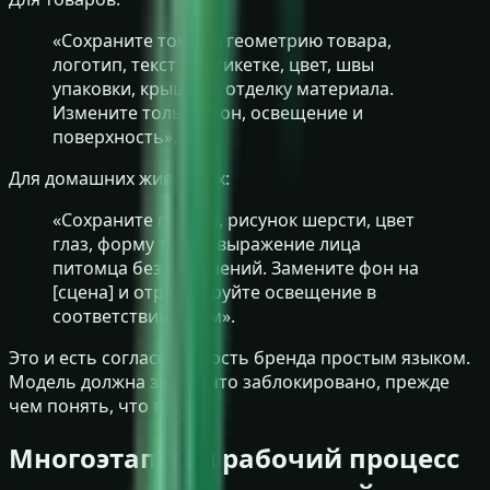
«Сохраните точную геометрию товара,
логотип, текст на этикетке, цвет, швы
упаковки, крышку и отделку материала.
Измените только фон, освещение и
поверхность».
Для домашних животных:
«Сохраните породу, рисунок шерсти, цвет
глаз, форму тела и выражение лица
питомца без изменений. Замените фон на
[сцена] и отрегулируйте освещение в
соответствии с ним».
Это и есть согласованность бренда простым языком.
Модель должна знать, что заблокировано, прежде
чем понять, что гибко.
Многоэтапный рабочий процесс