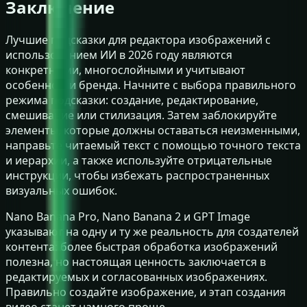
Заключение
Лучшие подсказки для редактора изображений с
использованием ИИ в 2026 году являются
конкретными, многослойными и учитывают
особенности бренда. Начните с выбора правильного
режима подсказки: создание, редактирование,
смешивание или стилизация. Затем заблокируйте
элементы, которые должны оставаться неизменными,
направьте читаемый текст с помощью точного текста
и иерархии, а также используйте отрицательные
инструкции, чтобы избежать распространенных
визуальных ошибок.
Nano Banana Pro, Nano Banana 2 и GPT Image
указывают на одну и ту же реальность для создателей
контента: более быстрая обработка изображений
полезна, но настоящая ценность заключается в
редактируемых и согласованных изображениях.
Правильно создайте изображение, и этап создания
видео станет намного проще.