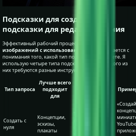
Подсказки для создания и
подсказки для редактирования
Эффективный рабочий процесс
редактора
изображений с использованием ИИ
начинается с
понимания того, какой тип подсказки вы пишете. Я
использую четыре типа подсказок, и для каждого из
них требуются разные инструкции.
Лучше всего
Тип запроса
подходит
Что включить
Приме
для
«Созда
концеп
Тема, стиль,
Концепции,
миниат
Создать с
формат,
эскизы,
YouTube
нуля
освещение,
плакаты
прилож
композиция