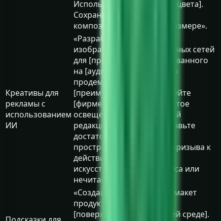
Используйте [фирменные цвета].
Сохраняйте читаемость
композиции при малом размере».
«Разработайте рекламное
изображение для социальных сетей
для [продукта], ориентированного
на [аудиторию]. Визуально
продемонстрируйте
Креативы для
[преимущество]. Используйте
рекламы с
[фирменную палитру], чистое
использованием
освещение и премиальный
ИИ
редакционный стиль. Оставьте
достаточно свободного
пространства для текста призыва к
действию. Избегайте
искусственного интерфейса или
нечитаемых надписей».
«Создайте реалистичный макет
продукта [продукт] на
[поверхности/окружающей среде].
Подсказки для