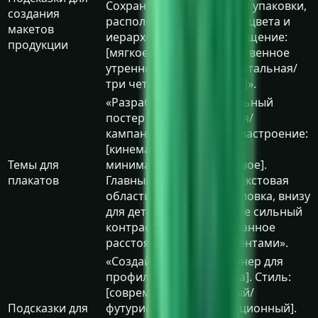
Сохраните точную форму упаковки,
создания
расположение логотипа, цвета и
макетов
иерархию этикеток. Освещение:
продукции
[мягкое студийное/естественное
утреннее]. Камера: [фронтальная/
три четверти/вид сверху]».
«Разработайте вертикальный
постер для [мероприятия/
кампании]. Визуальное настроение:
[кинематографическое/
Темы для
минималистичное/игривое].
плакатов
Главный фокус: [тема]. Текстовая
область вверху для заголовка, внизу
для деталей. Используйте сильный
контраст и сбалансированное
расстояние между элементами».
«Создайте широкий баннер для
профиля [автора/бренда]. Стиль:
[современный студийный/
Подсказки для
футуристический/редакционный].