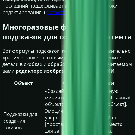
последний поддерживает многоэтапные потоки
редактирования. (
platform.openai.com
)
Многоразовые формулы
подсказок для создания контента
Вот формулы подсказок, которые я бы действительно
хранил в папке с готовыми шаблонами. Замените
детали в скобках и обработайте их в предпочитаемом
вами
редакторе изображений на основе ИИ
.
Объект
Формула подсказки
«Создайте высококонтрастную
миниатюру 16:9 для [темы]. Главный
объект: [человек/продукт/объект].
Эмоция: [любопытство/
Подсказки для
уверенность/срочность]. Фон:
создания
[простая сцена]. Добавьте место
эскизов
для заголовка слева/справа.