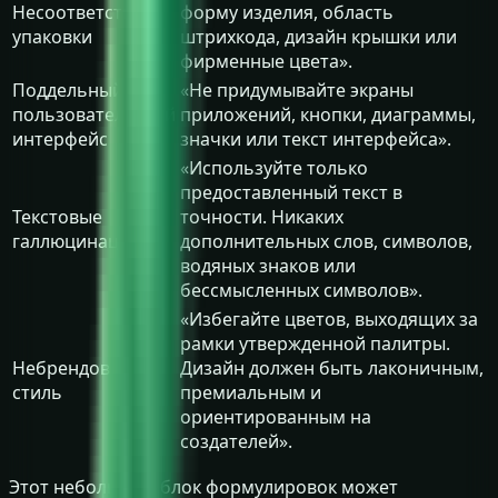
Несоответствие
форму изделия, область
упаковки
штрихкода, дизайн крышки или
фирменные цвета».
Поддельный
«Не придумывайте экраны
пользовательский
приложений, кнопки, диаграммы,
интерфейс
значки или текст интерфейса».
«Используйте только
предоставленный текст в
Текстовые
точности. Никаких
галлюцинации
дополнительных слов, символов,
водяных знаков или
бессмысленных символов».
«Избегайте цветов, выходящих за
рамки утвержденной палитры.
Небрендовый
Дизайн должен быть лаконичным,
стиль
премиальным и
ориентированным на
создателей».
Этот небольшой блок формулировок может