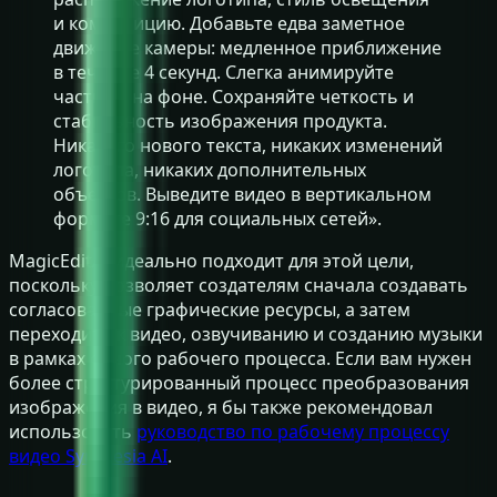
и композицию. Добавьте едва заметное
движение камеры: медленное приближение
в течение 4 секунд. Слегка анимируйте
частицы на фоне. Сохраняйте четкость и
стабильность изображения продукта.
Никакого нового текста, никаких изменений
логотипа, никаких дополнительных
объектов. Выведите видео в вертикальном
формате 9:16 для социальных сетей».
MagicEditAI идеально подходит для этой цели,
поскольку позволяет создателям сначала создавать
согласованные графические ресурсы, а затем
переходить к видео, озвучиванию и созданию музыки
в рамках одного рабочего процесса. Если вам нужен
более структурированный процесс преобразования
изображения в видео, я бы также рекомендовал
использовать
руководство по рабочему процессу
видео Synthesia AI
.