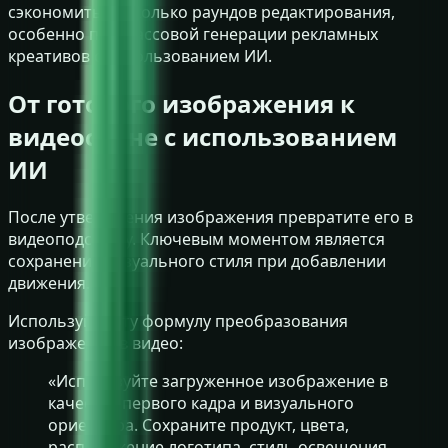
сэкономить несколько раундов редактирования,
особенно при массовой генерации рекламных
креативов с использованием ИИ.
От готового изображения к
видеосцене с использованием
ИИ
После утверждения изображения превратите его в
видеоподсказку. Ключевым моментом является
сохранение визуального стиля при добавлении
движения.
Используйте эту формулу преобразования
изображения в видео:
«Используйте загруженное изображение в
качестве первого кадра и визуального
ориентира. Сохраните продукт, цвета,
расположение логотипа, стиль освещения