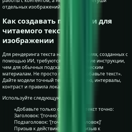
работы с контентом, а не только для ретуши
отдельных изображений.
Как создавать подсказки для
читаемого текста на
изображении
Для рендеринга текста на изображениях, созданных с
помощью ИИ, требуются более строгие инструкции,
чем для обычных подсказок к графическим
материалам. Не просто говорите «добавьте текст».
Дайте модели точный текст, иерархию, интервалы,
контраст и правила локализации.
Используйте следующую формулу:
«Добавьте только следующий текст точно:
Заголовок: ‘[точно заголовок]’
Подзаголовок: ‘[точно подзаголовок]’
Призыв к действию: ‘[точно призыв к