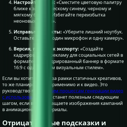
Настройте цвета:
«Сместите цветовую палитру
ближе к электрическому синему, черному и
мягкому белому. Избегайте переизбытка
неоновых цветов».
Исправьте объекты:
«Уберите лишний ноутбук.
Оставьте только один микрофон и одну камеру».
Версия, готовая к экспорту:
«Создайте
кадрированную рекламу для социальных сетей в
формате 4:5 и кадрированный баннер в формате
16:9 с одинаковым визуальным стилем».
Если вы хотите выйти за рамки статичных креативов,
то же планирование применимо и к видео. Это
руководство по
рабочим процессам генерации видео
с использованием ИИ
станет полезным следующим
шагом, если вы превращаете изображения кампаний
в анимационные материалы.
Отрицательные подсказки и